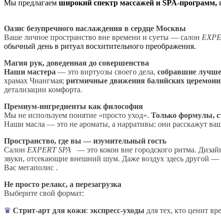
Мы предлагаем
широкий спектр массажей и SPA-программ,
к
Оазис безупречного наслаждения в сердце Москвы
Ваше личное пространство вне времени и суеты — салон
EXP
обычный день в ритуал восхитительного преображения.
Магия рук, доведенная до совершенства
Наши мастера
— это виртуозы своего дела,
собравшие лучшее
храмах Чиангмая;
ритмичные движения балийских церемони
детализации комфорта.
Премиум-ингредиенты как философия
Мы не используем понятие «просто уход».
Только формулы, с
Наши масла — это не ароматы, а нарративы: они расскажут ва
Пространство, где вы — изумительный гость
Салон
EXPERT
SPA
— это кокон вне городского ритма. Дизайн
звуки, отсекающие внешний шум. Даже воздух здесь другой — 
Вас мегаполис .
Не просто релакс, а перезагрузка
Выберите свой формат:
♛
Стрит-арт для кожи
:
экспресс-уходы
для тех, кто ценит вр