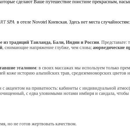
оторые сделают Ваше путешествие поистине прекрасным, нас
ERT
SPA
в отеле Novotel Киевская. Здесь нет места случайностям
 из традиций Таиланда, Бали, Индии и России
. Представьте:
й
, снимающие напряжение глубже, чем слова;
аюрведические п
тавшие эталоном
: в своих массажах мы используем только пре
шей коже историю альпийских трав, средиземноморских цветов и
 с акцентом на приватность: кабинеты с индивидуальной атмосф
очищенный, с едва уловимыми нотами имбиря и сандала, чтобы 
емя, но не готов жертвовать качеством.