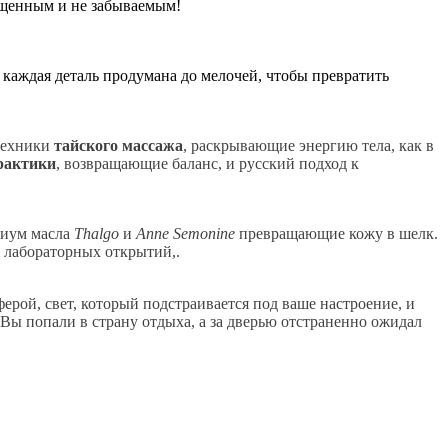
ыщенным и не забываемым!
: каждая деталь продумана до мелочей, чтобы превратить
 техники
тайского массажа
, раскрывающие энергию тела, как в
рактики
, возвращающие баланс, и русский подход к
миум масла
Thalgo
и
Anne Semonine
превращающие кожу в шелк.
 лабораторных открытий,.
ерой, свет, который подстраивается под ваше настроение, и
Вы попали в страну отдыха, а за дверью отстраненно ожидал