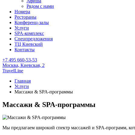
Афиша
Рядом с нами
Номера
Рестораны
Конференц-залы
Услуги
SPA-комплекс
Спецпредложения
ТЦ Киевский
Контакты
+7 495 660-53-53
Москва,
Киевская, 2
TravelLine
Главная
Услуги
Массажи & SPA-программы
Массажи & SPA-программы
Мы предлагаем широкий спектр массажей и SPA-программ, ко