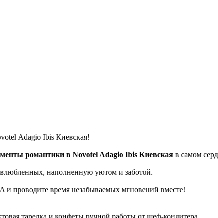
tel Adagio Ibis Киевская!
енты романтики в Novotel Adagio Ibis Киевская
в самом серд
 влюбленных, наполненную уютом и заботой.
A и проводите время незабываемых мгновений вместе!
товая тарелка и конфеты ручной работы от шеф-кондитера.