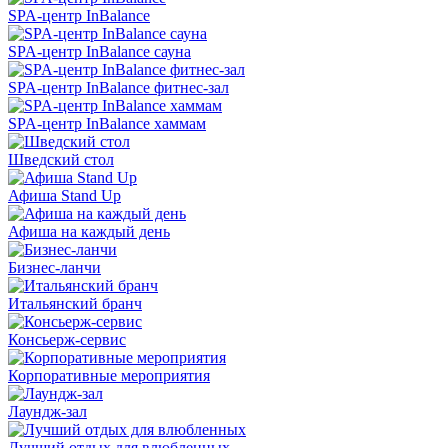
SPA-центр InBalance
SPA-центр InBalance сауна
SPA-центр InBalance фитнес-зал
SPA-центр InBalance хаммам
Шведский стол
Афиша Stand Up
Афиша на каждый день
Бизнес-ланчи
Итальянский бранч
Консьерж-сервис
Корпоративные мероприятия
Лаундж-зал
Лучший отдых для влюбленных