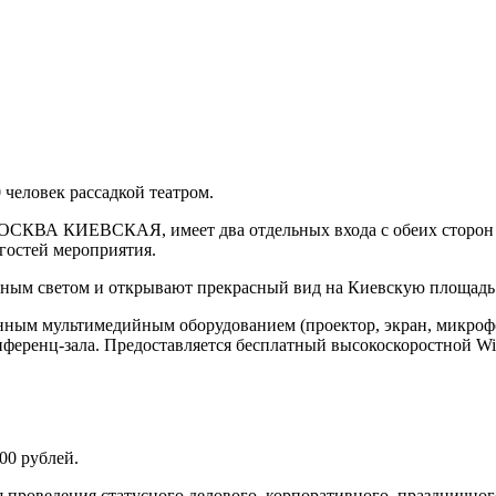
0 человек рассадкой театром.
ОСКВА КИЕВСКАЯ, имеет два отдельных входа с обеих сторон за
 гостей мероприятия.
вным светом и открывают прекрасный вид на Киевскую площадь
мультимедийным оборудованием (проектор, экран, микрофон,
ференц-зала. Предоставляется бесплатный высокоскоростной Wi-
000 рублей.
 проведения статусного делового, корпоративного, праздничног