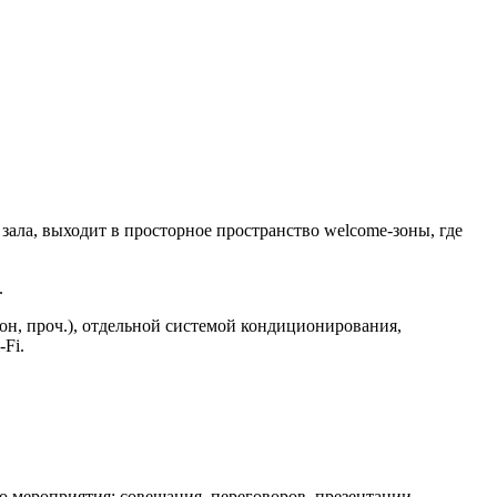
ла, выходит в просторное пространство welcome-зоны, где
.
 проч.), отдельной системой кондиционирования,
Fi.
о мероприятия: совещания, переговоров, презентации,