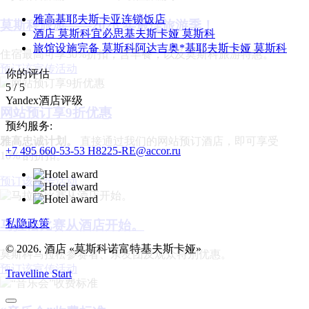
雅高基耶夫斯卡亚连锁饭店
莫斯科旅游——2026 年最佳旅游季！
酒店 莫斯科宜必思基夫斯卡娅 莫斯科
旅馆设施完备 莫斯科阿达吉奥*基耶夫斯卡娅 莫斯科
住宿最高可享30%折扣，含早餐，以及莫斯科旅游特惠。
预订该宣传活动
你的评估
5
/
5
Yandex酒店评级
网站预订享9折优惠
预约服务:
雅高忠诚计划。
直接通过我们的网站预订酒店，即可享受
+7 495 660-53-53
H8225-RE@accor.ru
10% 的折扣。
预订该宣传活动
私隐政策
马拉松比赛从酒店开始。
© 2026. 酒店 «莫斯科诺富特基夫斯卡娅»
莫斯科马拉松参赛者、亲友团及观众特别优惠。
预订该宣传活动
Travelline Start