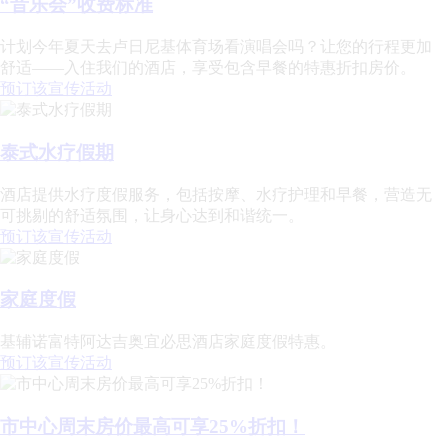
“音乐会”收费标准
计划今年夏天去卢日尼基体育场看演唱会吗？让您的行程更加
舒适——入住我们的酒店，享受包含早餐的特惠折扣房价。
预订该宣传活动
泰式水疗假期
酒店提供水疗度假服务，包括按摩、水疗护理和早餐，营造无
可挑剔的舒适氛围，让身心达到和谐统一。
预订该宣传活动
家庭度假
基辅诺富特阿达吉奥宜必思酒店家庭度假特惠。
预订该宣传活动
市中心周末房价最高可享25%折扣！