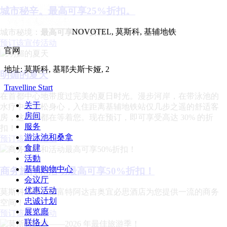
城市秘辛。最高可享25%折扣。
NOVOTEL,
莫斯科, 基辅地铁
城市秘境：
最高可享25%折扣
预订该宣传活动
官网
地址:
莫斯科, 基耶夫斯卡娅, 2
明媚的夏天
Travelline Start
在首都中心地带度过完美的夏日时光。漫步河岸，在带泳池的
关于
水疗中心放松身心，入住距离基辅地铁站仅几步之遥的舒适客
房间
房，这一切都在等着您。现在预订，即可享受高达 30% 的折
服务
扣！
游泳池和桑拿
预订该宣传活动
食肆
活動
基辅购物中心
商务旅行和活动最高可享50%折扣！
会议厅
优惠活动
莫斯科市中心诺富特阿达吉奥宜必思酒店为您提供一流的商务
忠诚计划
空间！
展览廊
预订该宣传活动
联络人