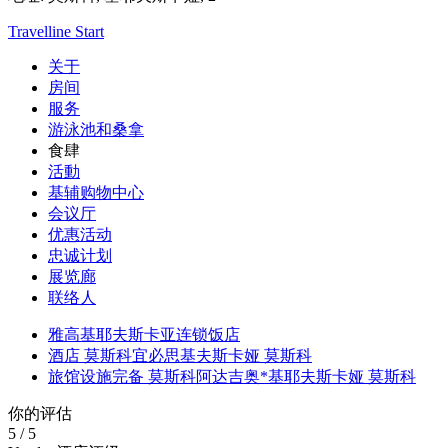
Travelline Start
关于
房间
服务
游泳池和桑拿
食肆
活動
基辅购物中心
会议厅
优惠活动
忠诚计划
展览廊
联络人
雅高基耶夫斯卡亚连锁饭店
酒店 莫斯科宜必思基夫斯卡娅 莫斯科
旅馆设施完备 莫斯科阿达吉奥*基耶夫斯卡娅 莫斯科
你的评估
5
/
5