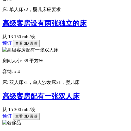
床:
单人床x2，婴儿床应要求
高级客房设有两张独立的床
从
13 150
rub
/晚
预订
查看 3D 漫游
房间大小:
38 平方米
容纳:
x
4
床:
双人床x1，单人沙发床x1，婴儿床
高级客房配有一张双人床
从
15 300
rub
/晚
预订
查看 3D 漫游