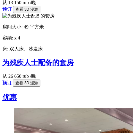
从
13 150
rub
/晚
预订
查看 3D 漫游
房间大小:
49 平方米
容纳:
x
4
床:
双人床、沙发床
为残疾人士配备的套房
从
26 650
rub
/晚
预订
查看 3D 漫游
优惠