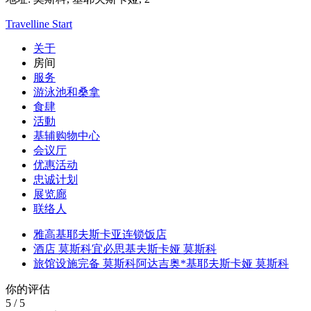
Travelline Start
关于
房间
服务
游泳池和桑拿
食肆
活動
基辅购物中心
会议厅
优惠活动
忠诚计划
展览廊
联络人
雅高基耶夫斯卡亚连锁饭店
酒店 莫斯科宜必思基夫斯卡娅 莫斯科
旅馆设施完备 莫斯科阿达吉奥*基耶夫斯卡娅 莫斯科
你的评估
5
/
5