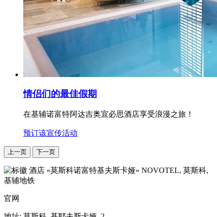
情侣们的最佳假期
在基辅诺富特阿达吉奥宜必思酒店享受浪漫之旅！
预订该宣传活动
上一页
下一页
NOVOTEL,
莫斯科,
基辅地铁
官网
地址:
莫斯科, 基耶夫斯卡娅, 2