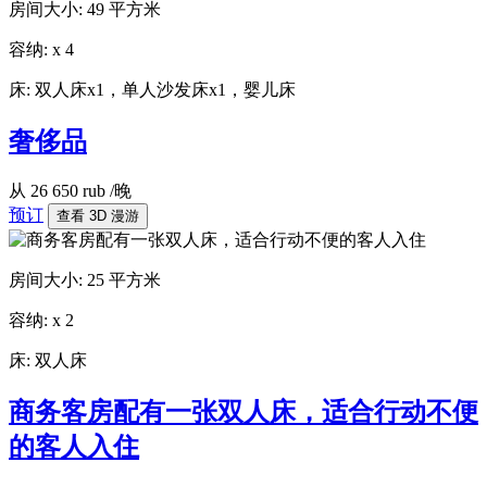
房间大小:
49 平方米
容纳:
x
4
床:
双人床x1，单人沙发床x1，婴儿床
奢侈品
从
26 650
rub
/晚
预订
查看 3D 漫游
房间大小:
25 平方米
容纳:
x
2
床:
双人床
商务客房配有一张双人床，适合行动不便
的客人入住