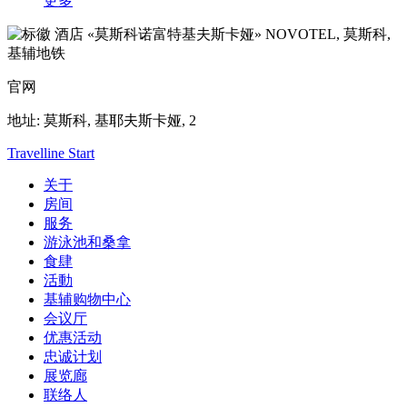
更多
NOVOTEL,
莫斯科,
基辅地铁
官网
地址:
莫斯科, 基耶夫斯卡娅, 2
Travelline Start
关于
房间
服务
游泳池和桑拿
食肆
活動
基辅购物中心
会议厅
优惠活动
忠诚计划
展览廊
联络人