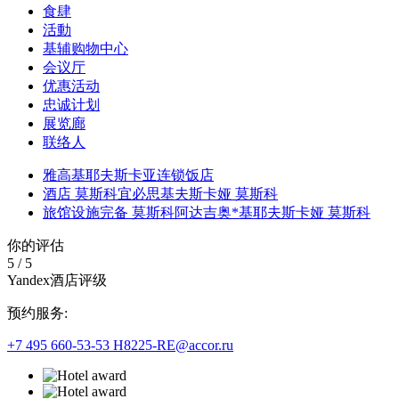
食肆
活動
基辅购物中心
会议厅
优惠活动
忠诚计划
展览廊
联络人
雅高基耶夫斯卡亚连锁饭店
酒店 莫斯科宜必思基夫斯卡娅 莫斯科
旅馆设施完备 莫斯科阿达吉奥*基耶夫斯卡娅 莫斯科
你的评估
5
/
5
Yandex酒店评级
预约服务:
+7 495 660-53-53
H8225-RE@accor.ru