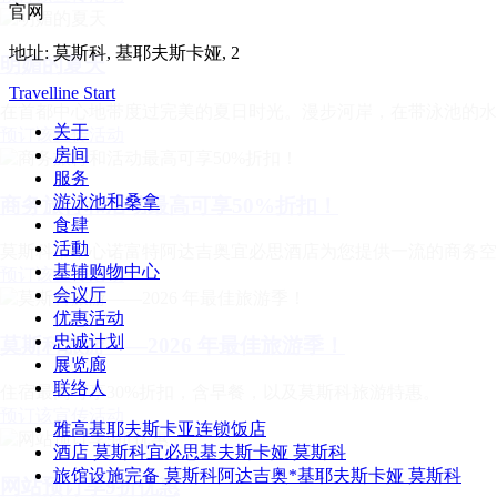
官网
地址:
莫斯科, 基耶夫斯卡娅, 2
明媚的夏天
Travelline Start
在首都中心地带度过完美的夏日时光。漫步河岸，在带泳池的水
关于
预订该宣传活动
房间
服务
游泳池和桑拿
商务旅行和活动最高可享50%折扣！
食肆
活動
莫斯科市中心诺富特阿达吉奥宜必思酒店为您提供一流的商务空
基辅购物中心
预订该宣传活动
会议厅
优惠活动
忠诚计划
莫斯科旅游——2026 年最佳旅游季！
展览廊
联络人
住宿最高可享30%折扣，含早餐，以及莫斯科旅游特惠。
预订该宣传活动
雅高基耶夫斯卡亚连锁饭店
酒店 莫斯科宜必思基夫斯卡娅 莫斯科
旅馆设施完备 莫斯科阿达吉奥*基耶夫斯卡娅 莫斯科
网站预订享9折优惠