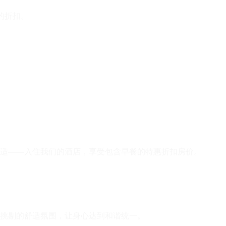
的折扣。
适——入住我们的酒店，享受包含早餐的特惠折扣房价。
挑剔的舒适氛围，让身心达到和谐统一。