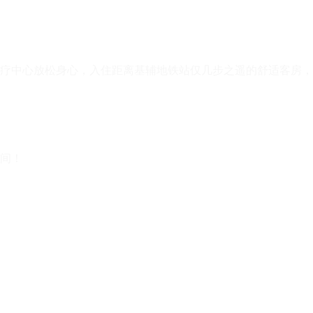
疗中心放松身心，入住距离基辅地铁站仅几步之遥的舒适客房，这
间！