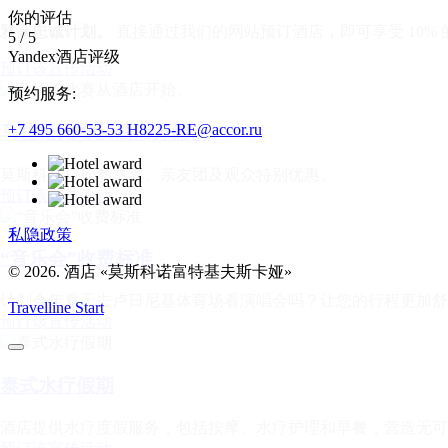
你的评估
雅高忠诚计划。
直接通过我们的网站预订酒店，即可享受 10% 
5
/
5
Yandex酒店评级
预订该宣传活动
预约服务:
+7 495 660-53-53
H8225-RE@accor.ru
马拉松比赛从酒店开始。
莫斯科马拉松参赛者、亲友团及观众特别优惠。
预订该宣传活动
私隐政策
“音乐会”收费标准
© 2026. 酒店 «莫斯科诺富特基夫斯卡娅»
计划今年夏天去卢日尼基体育场看演唱会吗？让您的行程更加舒
Travelline Start
预订该宣传活动
泰式水疗假期
酒店提供水疗度假服务，包括按摩、水疗护理和早餐，营造无可