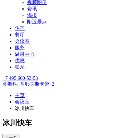
视频图册
资讯
海报
附近景点
住宿
餐厅
会议室
服务
温泉中心
优惠
联系
+7 495 660-53-53
莫斯科,
基耶夫斯卡娅, 2
主页
会议室
冰川快车
冰川快车
上一页