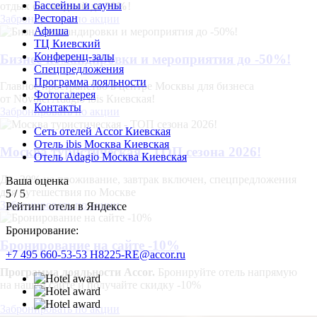
Бассейны и сауны
отдых
со скидкой до 30%
!
Ресторан
Забронировать по акции
Афиша
ТЦ Киевский
Конференц-залы
Бизнес-командировки и мероприятия до -50%!
Спецпредложения
Программа лояльности
Главное пространство в центре Москвы для бизнеса
Фотогалерея
от Novotel Adagio ibis Киевская!
Контакты
Забронировать по акции
Сеть отелей Accor Киевская
Отель ibis Москва Киевская
Москва туристическая - ТОП сезона 2026!
Отель Adagio Москва Киевская
До -30% на проживание, завтрак включен, спецпредложения
Ваша оценка
для путешествия по Москве
5
/
5
Забронировать по акции
Рейтинг отеля в Яндексе
Бронирование:
Бронирование на сайте -10%
+7 495 660-53-53
H8225-RE@accor.ru
Программа лояльности Accor.
Бронируйте отель напрямую
на нашем сайте и получайте скидку -10%
Забронировать по акции