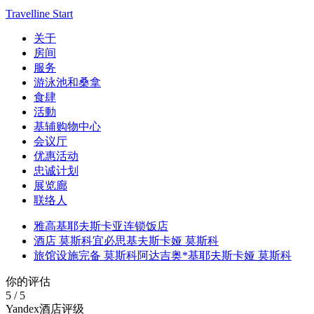
Travelline Start
关于
房间
服务
游泳池和桑拿
食肆
活動
基辅购物中心
会议厅
优惠活动
忠诚计划
展览廊
联络人
雅高基耶夫斯卡亚连锁饭店
酒店 莫斯科宜必思基夫斯卡娅 莫斯科
旅馆设施完备 莫斯科阿达吉奥*基耶夫斯卡娅 莫斯科
你的评估
5
/
5
Yandex酒店评级