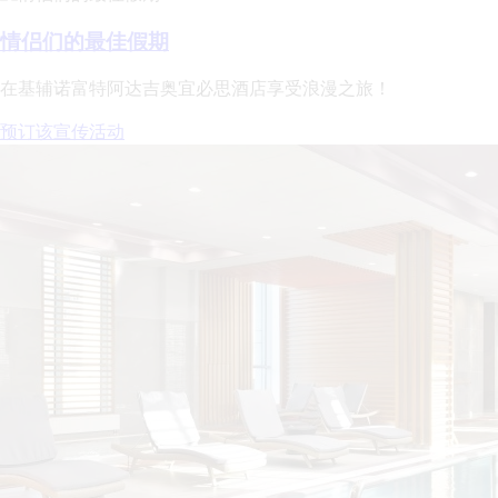
情侣们的最佳假期
在基辅诺富特阿达吉奥宜必思酒店享受浪漫之旅！
预订该宣传活动