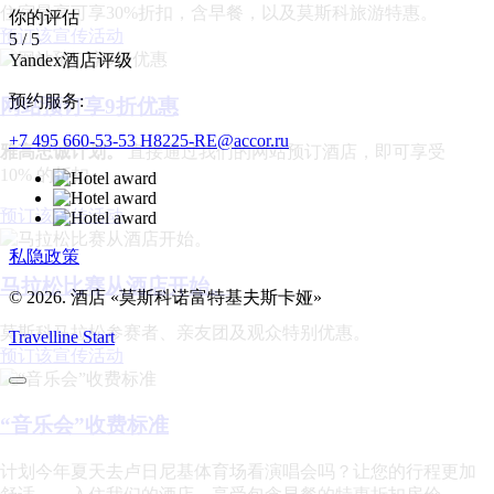
住宿最高可享30%折扣，含早餐，以及莫斯科旅游特惠。
你的评估
预订该宣传活动
5
/
5
Yandex酒店评级
预约服务:
网站预订享9折优惠
+7 495 660-53-53
H8225-RE@accor.ru
雅高忠诚计划。
直接通过我们的网站预订酒店，即可享受
10% 的折扣。
预订该宣传活动
私隐政策
马拉松比赛从酒店开始。
© 2026. 酒店 «莫斯科诺富特基夫斯卡娅»
莫斯科马拉松参赛者、亲友团及观众特别优惠。
Travelline Start
预订该宣传活动
“音乐会”收费标准
计划今年夏天去卢日尼基体育场看演唱会吗？让您的行程更加