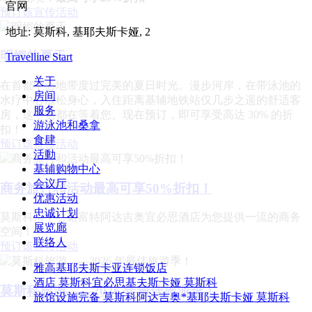
官网
预订该宣传活动
地址:
莫斯科, 基耶夫斯卡娅, 2
明媚的夏天
Travelline Start
关于
在首都中心地带度过完美的夏日时光。漫步河岸，在带泳池的
房间
水疗中心放松身心，入住距离基辅地铁站仅几步之遥的舒适客
服务
房，这一切都在等着您。现在预订，即可享受高达 30% 的折
游泳池和桑拿
扣！
食肆
预订该宣传活动
活動
基辅购物中心
会议厅
商务旅行和活动最高可享50%折扣！
优惠活动
忠诚计划
莫斯科市中心诺富特阿达吉奥宜必思酒店为您提供一流的商务
展览廊
空间！
联络人
预订该宣传活动
雅高基耶夫斯卡亚连锁饭店
酒店 莫斯科宜必思基夫斯卡娅 莫斯科
莫斯科旅游——2026 年最佳旅游季！
旅馆设施完备 莫斯科阿达吉奥*基耶夫斯卡娅 莫斯科