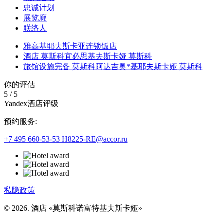
忠诚计划
展览廊
联络人
雅高基耶夫斯卡亚连锁饭店
酒店 莫斯科宜必思基夫斯卡娅 莫斯科
旅馆设施完备 莫斯科阿达吉奥*基耶夫斯卡娅 莫斯科
你的评估
5
/
5
Yandex酒店评级
预约服务:
+7 495 660-53-53
H8225-RE@accor.ru
私隐政策
© 2026. 酒店 «莫斯科诺富特基夫斯卡娅»