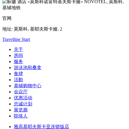
NOVOTEL,
莫斯科,
基辅地铁
官网
地址:
莫斯科, 基耶夫斯卡娅, 2
Travelline Start
关于
房间
服务
游泳池和桑拿
食肆
活動
基辅购物中心
会议厅
优惠活动
忠诚计划
展览廊
联络人
雅高基耶夫斯卡亚连锁饭店