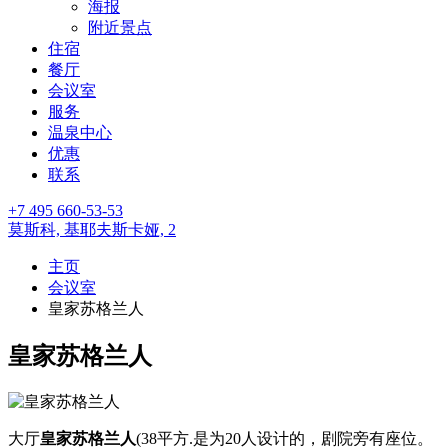
海报
附近景点
住宿
餐厅
会议室
服务
温泉中心
优惠
联系
+7 495 660-53-53
莫斯科,
基耶夫斯卡娅, 2
主页
会议室
皇家苏格兰人
皇家苏格兰人
大厅
皇家苏格兰人
(38平方.是为20人设计的，剧院旁有座位。