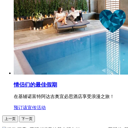
情侣们的最佳假期
在基辅诺富特阿达吉奥宜必思酒店享受浪漫之旅！
预订该宣传活动
上一页
下一页