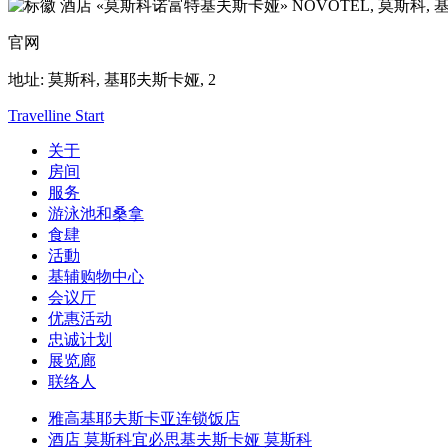
NOVOTEL,
莫斯科, 
官网
地址:
莫斯科, 基耶夫斯卡娅, 2
Travelline Start
关于
房间
服务
游泳池和桑拿
食肆
活動
基辅购物中心
会议厅
优惠活动
忠诚计划
展览廊
联络人
雅高基耶夫斯卡亚连锁饭店
酒店 莫斯科宜必思基夫斯卡娅 莫斯科