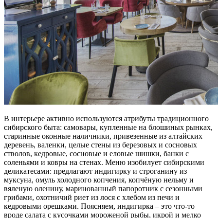
В интерьере активно используются атрибуты традиционного
сибирского быта: самовары, купленные на блошиных рынках,
старинные оконные наличники, привезенные из алтайских
деревень, валенки, целые стены из березовых и сосновых
стволов, кедровые, сосновые и еловые шишки, банки с
соленьями и ковры на стенах. Меню изобилует сибирскими
деликатесами: предлагают индигирку и строганину из
муксуна, омуль холодного копчения, копчёную нельму и
вяленую оленину, маринованный папоротник с сезонными
грибами, охотничий риет из лося с хлебом из печи и
кедровыми орешками. Поясняем, индигирка – это что-то
вроде салата с кусочками мороженой рыбы, икрой и мелко