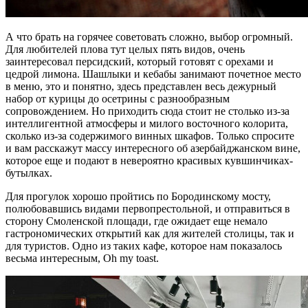
А что брать на горячее советовать сложно, выбор огромный.
Для любителей плова тут целых пять видов, очень
заинтересовал персидский, который готовят с орехами и
цедрой лимона. Шашлыки и кебабы занимают почетное место
в меню, это и понятно, здесь представлен весь дежурный
набор от курицы до осетрины с разнообразным
сопровождением. Но приходить сюда стоит не столько из-за
интеллигентной атмосферы и милого восточного колорита,
сколько из-за содержимого винных шкафов. Только спросите
и вам расскажут массу интересного об азербайджанском вине,
которое еще и подают в невероятно красивых кувшинчиках-
бутылках.
Для прогулок хорошо пройтись по Бородинскому мосту,
полюбовавшись видами первопрестольной, и отправиться в
сторону Смоленской площади, где ожидает еще немало
гастрономических открытий как для жителей столицы, так и
для туристов. Одно из таких кафе, которое нам показалось
весьма интересным, Oh my toast.