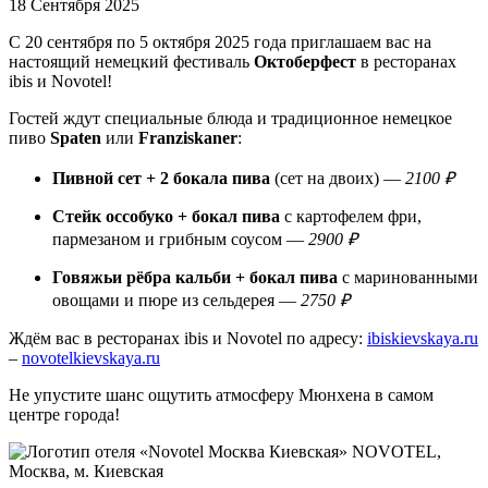
18 Сентября 2025
С 20 сентября по 5 октября 2025 года приглашаем вас на
настоящий немецкий фестиваль
Октоберфест
в ресторанах
ibis и Novotel!
Гостей ждут специальные блюда и традиционное немецкое
пиво
Spaten
или
Franziskaner
:
Пивной сет + 2 бокала пива
(сет на двоих) —
2100 ₽
Стейк оссобуко + бокал пива
с картофелем фри,
пармезаном и грибным соусом —
2900 ₽
Говяжьи рёбра кальби + бокал пива
с маринованными
овощами и пюре из сельдерея —
2750 ₽
Ждём вас в ресторанах ibis и Novotel по адресу:
ibiskievskaya.ru
–
novotelkievskaya.ru
Не упустите шанс ощутить атмосферу Мюнхена в самом
центре города!
NOVOTEL,
Москва, м. Киевская